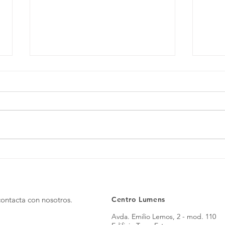
Cuento "Noa y la mochila
Una v
mágica".
Apre
contacta con nosotros.
Centro Lumens
Avda. Emilio Lemos, 2 - mod. 110