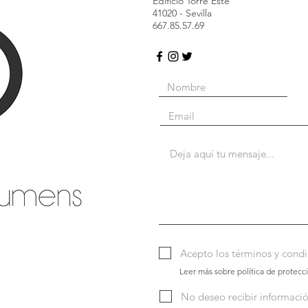
Edificio Torre Este
41020 - Sevilla
667.85.57.69
Acepto los términos y condi
Leer más sobre política de protecc
No deseo recibir informaci