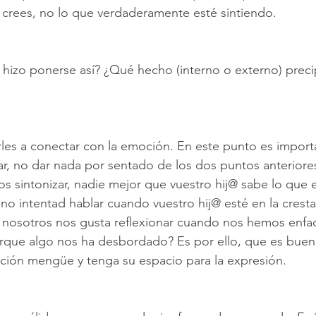
́ crees, no lo que verdaderamente esté sintiendo.
 hizo ponerse así? ¿Qué hecho (interno o externo) precipi
rles a conectar con la emoción. En este punto es import
ar, no dar nada por sentado de los dos puntos anteriore
sintonizar, nadie mejor que vuestro hij@ sabe lo que es
no intentad hablar cuando vuestro hij@ esté en la cresta
a nosotros nos gusta reflexionar cuando nos hemos enfa
rque algo nos ha desbordado? Es por ello, que es bueno
ión mengüe y tenga su espacio para la expresión.