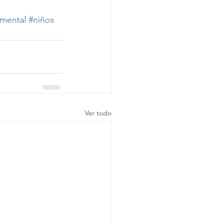
dmental
#niños
Ver todo