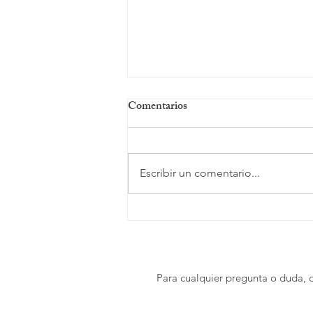
Comentarios
Escribir un comentario...
“PAPÁ, MAMÁ, POR
FAVOR, NO PARES DE
JUGAR CONMIGO”
Para cualquier pregunta o duda, 