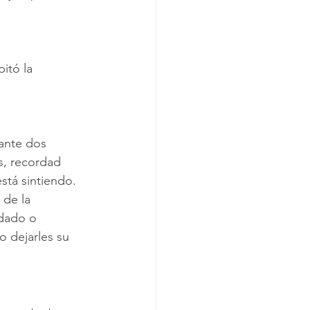
tó la 
ante dos 
s, recordad 
tá sintiendo. 
 de la 
dado o 
 dejarles su 