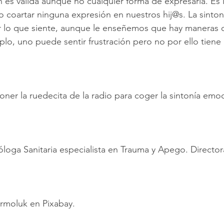
n es válida aunque no cualquier forma de expresarla. Es 
coartar ninguna expresión en nuestros hij@s. La sintoni
tir lo que siente, aunque le enseñemos que hay maneras 
lo, uno puede sentir frustración pero no por ello tiene 
oner la ruedecita de la radio para coger la sintonía emo
cóloga Sanitaria especialista en Trauma y Apego. Directo
rmoluk en Pixabay.