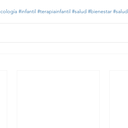
icología
#infantil
#terapiainfantil
#salud
#bienestar
#salu