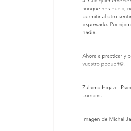
4. Cualquier emoció
aunque nos duela, no 
permitir al otro sen
expresarlo. Por ejemp
nadie.
Ahora a practicar y p
vuestro pequeñ@.
Zulaima Higazi - Psi
Lumens.
Imagen de Michal Ja