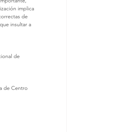
importante, 
zación implica 
correctas de 
que insultar a 
cional de 
ra de Centro 