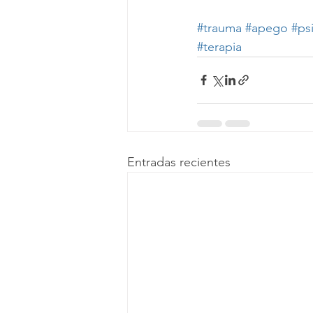
#trauma
#apego
#ps
#terapia
Entradas recientes