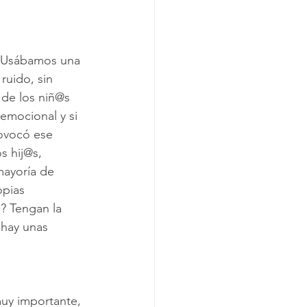
? Usábamos una 
ruido, sin 
de los niñ@s 
emocional y si 
ovocó ese 
s hij@s, 
ayoría de 
opias 
? Tengan la 
 hay unas 
muy importante, 