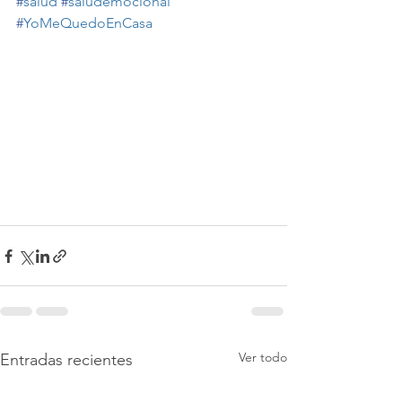
#
salud
#
saludemocional
#
YoMeQuedoEnCasa
Ver todo
Entradas recientes