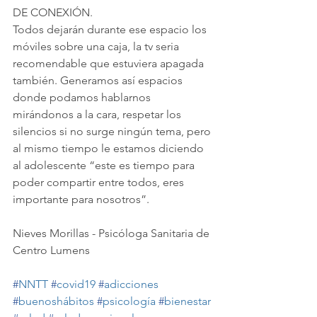
DE CONEXIÓN.
Todos dejarán durante ese espacio los 
móviles sobre una caja, la tv seria 
recomendable que estuviera apagada 
también. Generamos así espacios 
donde podamos hablarnos 
mirándonos a la cara, respetar los 
silencios si no surge ningún tema, pero 
al mismo tiempo le estamos diciendo 
al adolescente “este es tiempo para 
poder compartir entre todos, eres 
importante para nosotros”.
Nieves Morillas - Psicóloga Sanitaria de 
Centro Lumens
#
NNTT
#
covid19
#
adicciones
#
buenoshábitos
#
psicología
#
bienestar